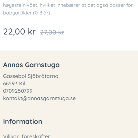
høyeste nivået, hvilket innebærer at det også passer for
babyartikler (0-3 år)
22,00
kr
27,00
kr
Annas Garnstuga
Gassebol Sjöbråtarna,
66593 Kil
0709250799
kontakt@annasgarnstuga.se
Information
Villkor, föreskrifter