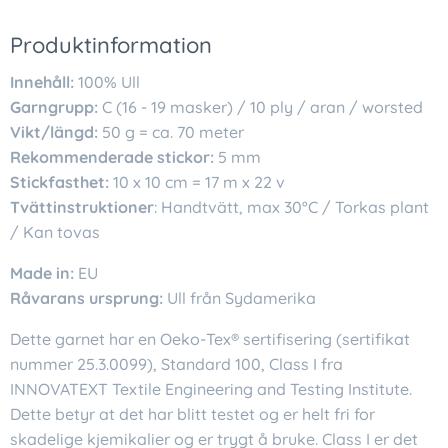
Produktinformation
Innehåll:
100% Ull
Garngrupp:
C (16 - 19 masker) / 10 ply / aran / worsted
Vikt/längd:
50 g = ca. 70 meter
Rekommenderade stickor:
5 mm
Stickfasthet:
10 x 10 cm = 17 m x 22 v
Tvättinstruktioner
: Handtvätt, max 30°C / Torkas plant
/ Kan tovas
Made in:
EU
Råvarans ursprung:
Ull från Sydamerika
Dette garnet har en Oeko-Tex® sertifisering (sertifikat
nummer 25.3.0099), Standard 100, Class I fra
INNOVATEXT Textile Engineering and Testing Institute.
Dette betyr at det har blitt testet og er helt fri for
skadelige kjemikalier og er trygt å bruke. Class I er det