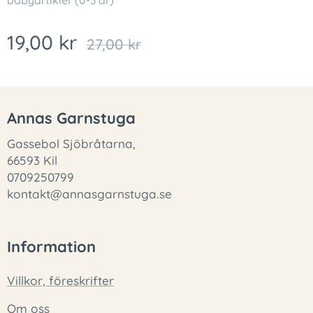
babyartikler (0-3 år)
19,00
kr
27,00
kr
Annas Garnstuga
Gassebol Sjöbråtarna,
66593 Kil
0709250799
kontakt@annasgarnstuga.se
Information
Villkor, föreskrifter
Om oss