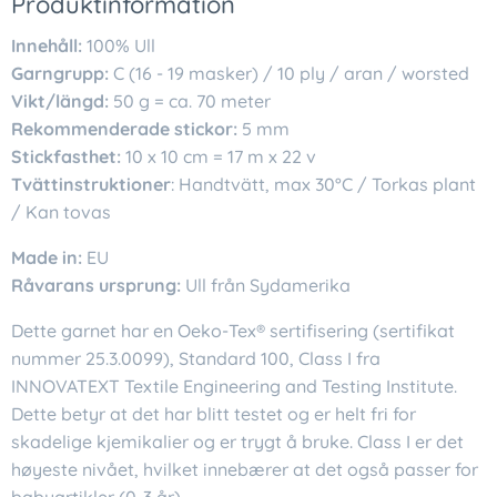
Produktinformation
Innehåll:
100% Ull
Garngrupp:
C (16 - 19 masker) / 10 ply / aran / worsted
Vikt/längd:
50 g = ca. 70 meter
Rekommenderade stickor:
5 mm
Stickfasthet:
10 x 10 cm = 17 m x 22 v
Tvättinstruktioner
: Handtvätt, max 30°C / Torkas plant
/ Kan tovas
Made in:
EU
Råvarans ursprung:
Ull från Sydamerika
Dette garnet har en Oeko-Tex® sertifisering (sertifikat
nummer 25.3.0099), Standard 100, Class I fra
INNOVATEXT Textile Engineering and Testing Institute.
Dette betyr at det har blitt testet og er helt fri for
skadelige kjemikalier og er trygt å bruke. Class I er det
høyeste nivået, hvilket innebærer at det også passer for