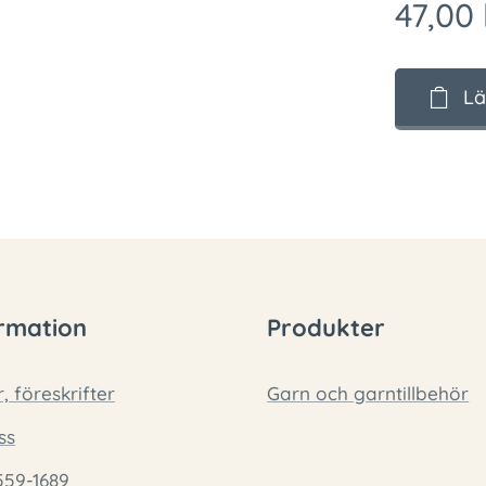
47,00
Lä
rmation
Produkter
r, föreskrifter
Garn och garntillbehör
ss
559-1689