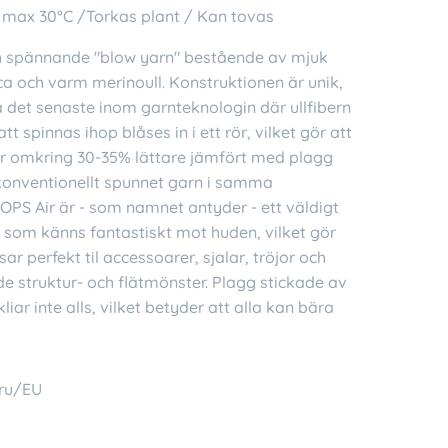
 max 30°C /Torkas plant / Kan tovas
ch spännande "blow yarn" bestående av mjuk
a och varm merinoull. Konstruktionen är unik,
 det senaste inom garnteknologin där ullfibern
 att spinnas ihop blåses in i ett rör, vilket gör att
ir omkring 30-35% lättare jämfört med plagg
konventionellt spunnet garn i samma
OPS Air är - som namnet antyder - ett väldigt
n som känns fantastiskt mot huden, vilket gör
sar perfekt til accessoarer, sjalar, tröjor och
de struktur- och flätmönster. Plagg stickade av
liar inte alls, vilket betyder att alla kan bära
ru/EU