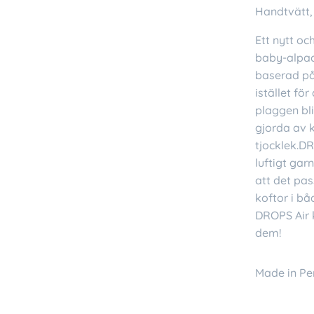
Handtvätt,
Ett nytt o
baby-alpac
baserad på
istället för
plaggen bl
gjorda av 
tjocklek.DR
luftigt gar
att det pas
koftor i bå
DROPS Air k
dem!
Made in Pe