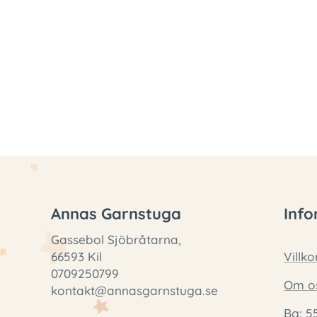
Annas Garnstuga
Info
Gassebol Sjöbråtarna,
66593 Kil
Villko
0709250799
Om o
kontakt@annasgarnstuga.se
Bg: 5