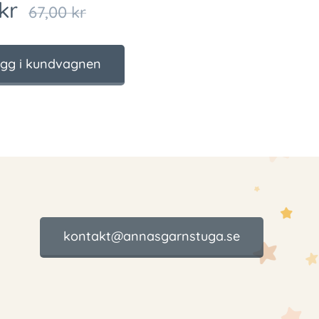
kr
67,00
kr
gg i kundvagnen
kontakt@annasgarnstuga.se