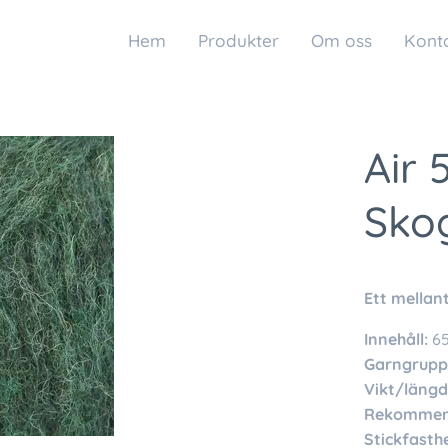
Hem
Produkter
Om oss
Kont
Air 
Sko
Ett mellan
Innehåll:
65
Garngrupp
Vikt/längd
Rekommend
Stickfasthe