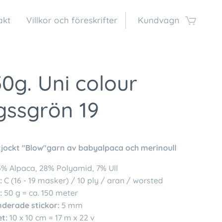
akt
Villkor och föreskrifter
Kundvagn
50g. Uni colour
gssgrön 19
tjockt "Blow"garn av babyalpaca och merinoull
% Alpaca, 28% Polyamid, 7% Ull
:
C (16 - 19 masker) / 10 ply / aran / worsted
:
50 g = ca. 150 meter
erade stickor:
5 mm
t:
10 x 10 cm = 17 m x 22 v