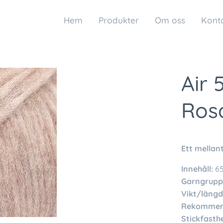
Hem
Produkter
Om oss
Kont
Air 
Ros
Ett mellan
Innehåll:
65
Garngrupp
Vikt/längd
Rekommend
Stickfasthe