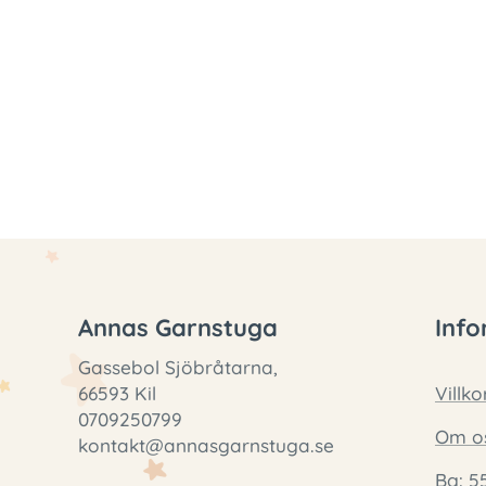
Annas Garnstuga
Info
Gassebol Sjöbråtarna,
66593 Kil
Villko
0709250799
Om o
kontakt@annasgarnstuga.se
Bg: 5