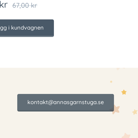
kr
67,00
kr
gg i kundvagnen
kontakt@annasgarnstuga.se