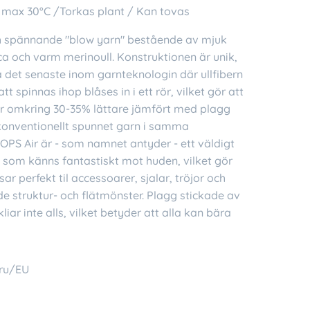
 max 30°C /Torkas plant / Kan tovas
ch spännande "blow yarn" bestående av mjuk
a och varm merinoull. Konstruktionen är unik,
 det senaste inom garnteknologin där ullfibern
 att spinnas ihop blåses in i ett rör, vilket gör att
ir omkring 30-35% lättare jämfört med plagg
konventionellt spunnet garn i samma
OPS Air är - som namnet antyder - ett väldigt
n som känns fantastiskt mot huden, vilket gör
sar perfekt til accessoarer, sjalar, tröjor och
de struktur- och flätmönster. Plagg stickade av
liar inte alls, vilket betyder att alla kan bära
ru/EU