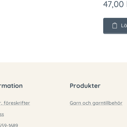
47,00
Lä
rmation
Produkter
r, föreskrifter
Garn och garntillbehör
ss
559-1689