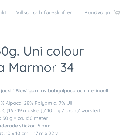
akt
Villkor och föreskrifter
Kundvagn
50g. Uni colour
a Marmor 34
tjockt "Blow"garn av babyalpaca och merinoull
% Alpaca, 28% Polyamid, 7% Ull
:
C (16 - 19 masker) / 10 ply / aran / worsted
:
50 g = ca. 150 meter
erade stickor:
5 mm
t:
10 x 10 cm = 17 m x 22 v