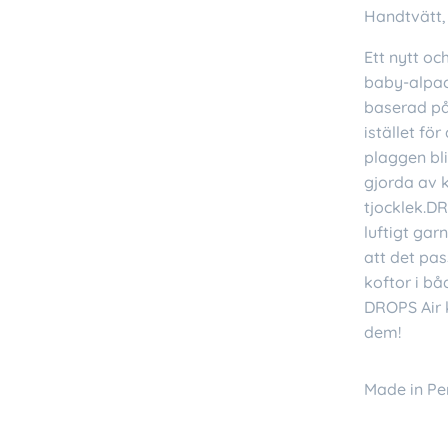
Handtvätt,
Ett nytt o
baby-alpac
baserad på
istället för
plaggen bl
gjorda av 
tjocklek.DR
luftigt gar
att det pas
koftor i bå
DROPS Air k
dem!
Made in Pe