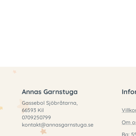
Annas Garnstuga
Info
Gassebol Sjöbråtarna,
66593 Kil
Villko
0709250799
Om o
kontakt@annasgarnstuga.se
Bg: 5