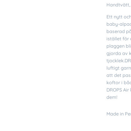
Handtvätt,
Ett nytt o
baby-alpac
baserad på
istället för
plaggen bl
gjorda av 
tjocklek.DR
luftigt gar
att det pas
koftor i bå
DROPS Air k
dem!
Made in Pe