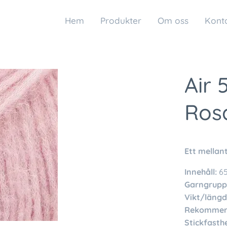
Hem
Produkter
Om oss
Kont
Air 
Ros
Ett mellan
Innehåll:
65
Garngrupp
Vikt/längd
Rekommend
Stickfasthe