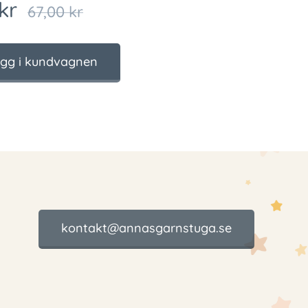
kr
67,00
kr
gg i kundvagnen
kontakt@annasgarnstuga.se