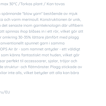
 max 30°C /Torkas plant / Kan tovas
ch spännande "blow yarn" bestående av mjuk
a och varm merinoull. Konstruktionen är unik,
 det senaste inom garnteknologin där ullfibern
 att spinnas ihop blåses in i ett rör, vilket gör att
ir omkring 30-35% lättare jämfört med plagg
konventionellt spunnet garn i samma
OPS Air är - som namnet antyder - ett väldigt
n som känns fantastiskt mot huden, vilket gör
sar perfekt til accessoarer, sjalar, tröjor och
de struktur- och flätmönster. Plagg stickade av
liar inte alls, vilket betyder att alla kan bära
ru/EU