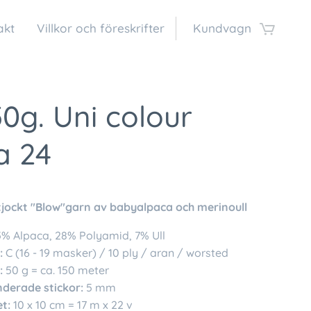
akt
Villkor och föreskrifter
Kundvagn
50g. Uni colour
a 24
tjockt "Blow"garn av babyalpaca och merinoull
% Alpaca, 28% Polyamid, 7% Ull
:
C (16 - 19 masker) / 10 ply / aran / worsted
:
50 g = ca. 150 meter
erade stickor:
5 mm
t:
10 x 10 cm = 17 m x 22 v