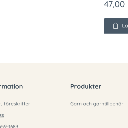
47,00
Lä
rmation
Produkter
r, föreskrifter
Garn och garntillbehör
ss
559-1689