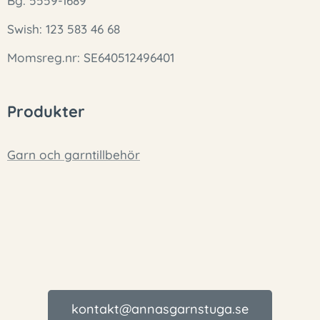
Bg: 5559-1689
Swish: 123 583 46 68
Momsreg.nr: SE640512496401
Produkter
Garn och garntillbehör
kontakt@annasgarnstuga.se