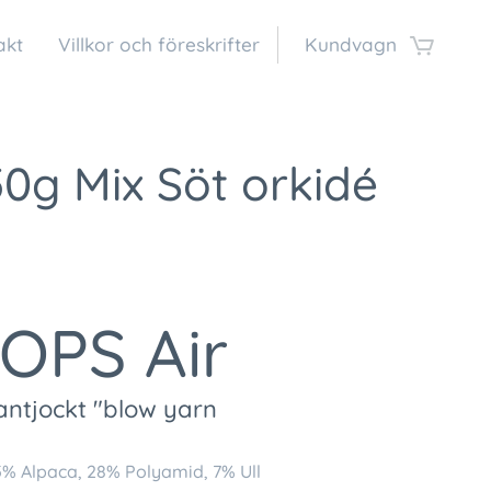
akt
Villkor och föreskrifter
Kundvagn
50g Mix Söt orkidé
OPS Air
antjockt "blow yarn
% Alpaca, 28% Polyamid, 7% Ull