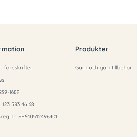
rmation
Produkter
r, föreskrifter
Garn och garntillbehör
ss
559-1689
: 123 583 46 68
eg.nr: SE640512496401