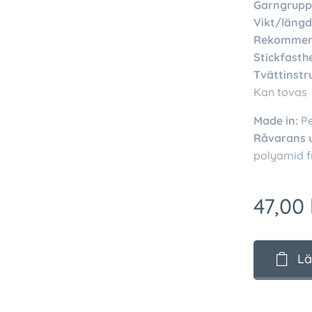
Garngrupp
Vikt/längd
Rekommend
Stickfasthe
Tvättinstr
Kan tovas
Made in:
P
Råvarans 
polyamid f
47,00
Lä