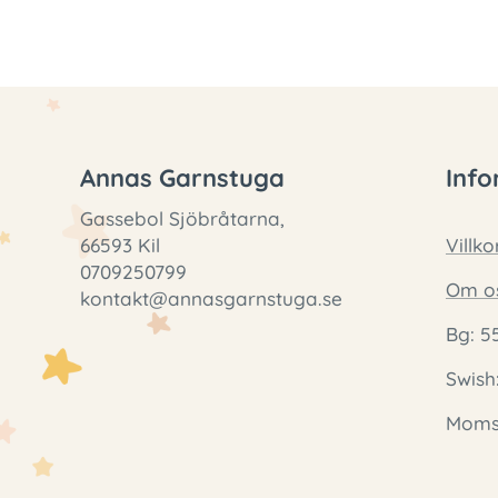
Annas Garnstuga
Info
Gassebol Sjöbråtarna,
66593 Kil
Villko
0709250799
Om o
kontakt@annasgarnstuga.se
Bg: 5
Swish
Momsr