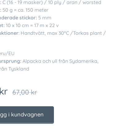
:
C (16 - 19 masker) / 10 ply / aran / worsted
:
50 g = ca. 150 meter
erade stickor:
5 mm
t:
10 x 10 cm = 17 m x 22 v
uktioner
: Handtvätt, max 30°C /Torkas plant /
eru/EU
ursprung:
Alpacka och ull från Sydamerika,
rån Tyskland
kr
67,00
kr
gg i kundvagnen