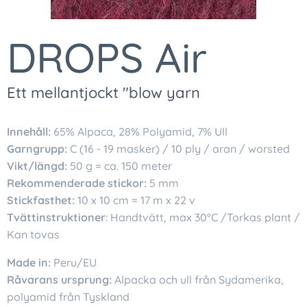
DROPS Air
Ett mellantjockt "blow yarn
Innehåll:
65% Alpaca, 28% Polyamid, 7% Ull
Garngrupp:
C (16 - 19 masker) / 10 ply / aran / worsted
Vikt/längd:
50 g = ca. 150 meter
Rekommenderade stickor:
5 mm
Stickfasthet:
10 x 10 cm = 17 m x 22 v
Tvättinstruktioner
: Handtvätt, max 30°C /Torkas plant /
Kan tovas
Made in:
Peru/EU
Råvarans ursprung:
Alpacka och ull från Sydamerika,
polyamid från Tyskland