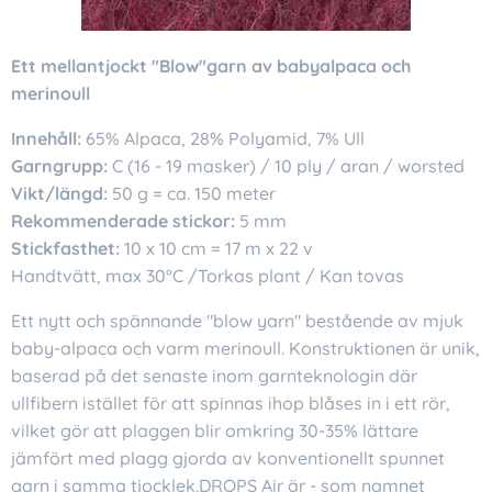
Ett mellantjockt "Blow"garn av babyalpaca och
merinoull
Innehåll:
65% Alpaca, 28% Polyamid, 7% Ull
Garngrupp:
C (16 - 19 masker) / 10 ply / aran / worsted
Vikt/längd:
50 g = ca. 150 meter
Rekommenderade stickor:
5 mm
Stickfasthet:
10 x 10 cm = 17 m x 22 v
Handtvätt, max 30°C /Torkas plant / Kan tovas
Ett nytt och spännande "blow yarn" bestående av mjuk
baby-alpaca och varm merinoull. Konstruktionen är unik,
baserad på det senaste inom garnteknologin där
ullfibern istället för att spinnas ihop blåses in i ett rör,
vilket gör att plaggen blir omkring 30-35% lättare
jämfört med plagg gjorda av konventionellt spunnet
garn i samma tjocklek.DROPS Air är - som namnet