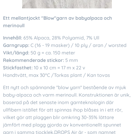
Ett mellantjockt "Blow"garn av babyalpaca och
merinoull
Innehåll:
65% Alpaca, 28% Polyamid, 7% Ull
Garngrupp:
C (16 - 19 masker) / 10 ply / aran / worsted
Vikt/längd:
50 g = ca. 150 meter
Rekommenderade stickor:
5 mm
Stickfasthet:
10 x 10 cm = 17 m x 22 v
Handtvätt, max 30°C /Torkas plant / Kan tovas
Ett nytt och spännande "blow yarn" bestående av mjuk
baby-alpaca och varm merinoull. Konstruktionen är unik,
baserad på det senaste inom garnteknologin där
ullfibern istället för att spinnas ihop blåses in i ett rör,
vilket gör att plaggen blir omkring 30-35% lättare
jämfört med plagg gjorda av konventionellt spunnet
garn i samma tjocklek.DROPS Air är - som namnet